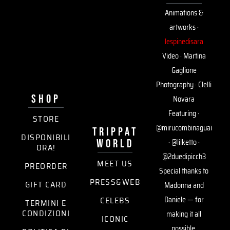
Animations &
artworks ·
lespinedisara
Video · Martina
Gaglione
Photography · Clelli
SHOP
Novara
Featuring ·
STORE
@mirucombinaguai
trippat
DISPONIBILI
world
· @lilketto ·
ORA!
@2duedipicch3
MEET US
PREORDER
Special thanks to
PRESS&WEB
GIFT CARD
Madonna and
CELEBS
Daniele — for
TERMINI E
CONDIZIONI
making it all
ICONIC
possible.