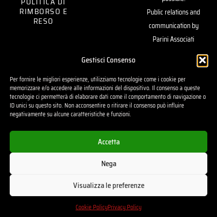
POLITICA DI
RIMBORSO E
Public relations and
RESO
communication by
Parini Associati
Artistic yarns by
Gestisci Consenso
Vimar1991 —
Per fornire le migliori esperienze, utilizziamo tecnologie come i cookie per
sustaining our vision.
memorizzare e/o accedere alle informazioni del dispositivo. Il consenso a queste
tecnologie ci permetterà di elaborare dati come il comportamento di navigazione o
Powered by
Ugo
ID unici su questo sito. Non acconsentire o ritirare il consenso può influire
Amirante
negativamente su alcune caratteristiche e funzioni.
Accetta
Nega
2026© - TRIPPAT | All rights reserved
Visualizza le preferenze
Cookie Policy
Privacy Policy