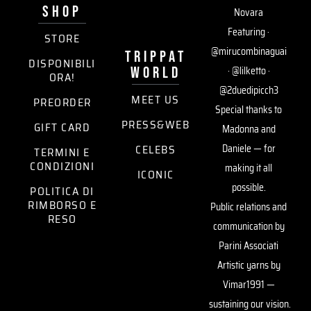
SHOP
Novara
Featuring ·
STORE
@mirucombinaguai
trippat
DISPONIBILI
world
· @lilketto ·
ORA!
@2duedipicch3
MEET US
PREORDER
Special thanks to
PRESS&WEB
GIFT CARD
Madonna and
CELEBS
Daniele — for
TERMINI E
CONDIZIONI
making it all
ICONIC
possible.
POLITICA DI
RIMBORSO E
Public relations and
RESO
communication by
Parini Associati
Artistic yarns by
Vimar1991 —
sustaining our vision.