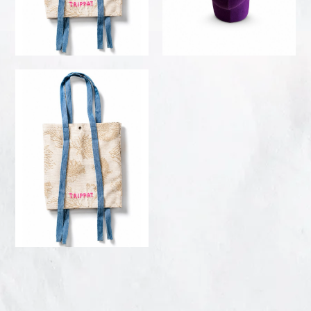
DETAILS
DETAILS
accessories
MAYBE BAG —
Packaging
personalizzato
15,00
€
VIEW
DETAILS