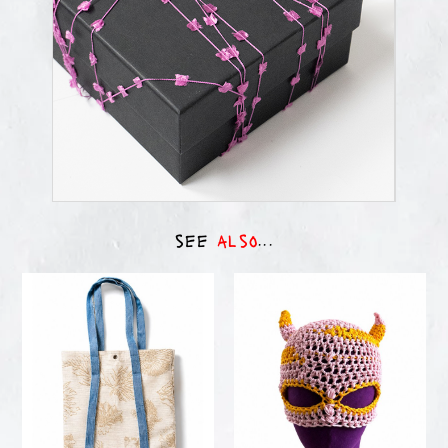
see
also
...
accessories
oni®
MAYBE ARCHIVE 01
ONI PINK YELLOW
15,00
€
85,00
€
VIEW
VIEW