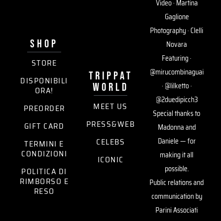
Video · Martina
Gaglione
Photography · Clelli
SHOP
Novara
Featuring ·
STORE
@mirucombinaguai
trippat
DISPONIBILI
world
· @lilketto ·
ORA!
@2duedipicch3
MEET US
PREORDER
Special thanks to
PRESS&WEB
GIFT CARD
Madonna and
CELEBS
Daniele — for
TERMINI E
CONDIZIONI
making it all
ICONIC
possible.
POLITICA DI
RIMBORSO E
Public relations and
RESO
communication by
Parini Associati