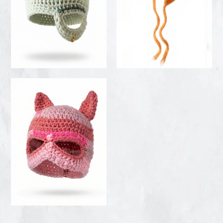
VIEW
VIEW
DETAILS
DETAILS
oni®
SOFT FLAME 02
85,00
€
VIEW
DETAILS