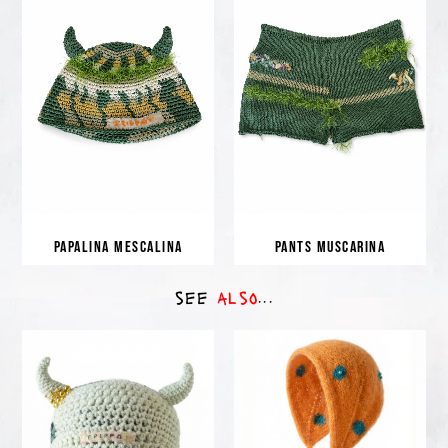
PAPALINA MESCALINA
PANTS MUSCARINA
see
also
...
oni®
accessories
– GOLD MINT RITUAL
SUN SPIRIT BONNET
110,00
€
85,00
€