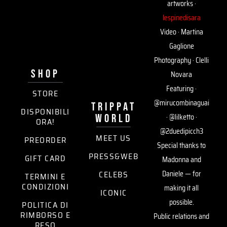
artworks ·
lespinedisara
Video · Martina
Gaglione
Photography · Clelli
SHOP
Novara
Featuring ·
STORE
@mirucombinaguai
trippat
DISPONIBILI
world
· @lilketto ·
ORA!
@2duedipicch3
MEET US
PREORDER
Special thanks to
PRESS&WEB
GIFT CARD
Madonna and
CELEBS
Daniele — for
TERMINI E
CONDIZIONI
making it all
ICONIC
possible.
POLITICA DI
RIMBORSO E
Public relations and
RESO