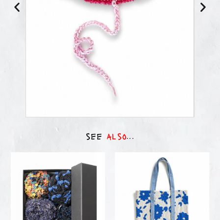
see
also
...
accessories
accessories
TRIPPAT × VIMAR1991
MAYBE ARCHIVE 02
— KIT NIGHT
15,00
€
70,00
€