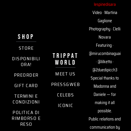
lespinedisara
Video · Martina
Gaglione
Photography · Clelli
SHOP
Novara
Featuring ·
STORE
@mirucombinaguai
trippat
DISPONIBILI
world
· @lilketto ·
ORA!
@2duedipicch3
MEET US
PREORDER
Special thanks to
PRESS&WEB
GIFT CARD
Madonna and
CELEBS
Daniele — for
TERMINI E
CONDIZIONI
making it all
ICONIC
possible.
POLITICA DI
RIMBORSO E
Public relations and
RESO
communication by