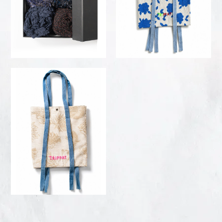
VIEW
VIEW
DETAILS
DETAILS
accessories
MAYBE ARCHIVE 01
15,00
€
VIEW
DETAILS