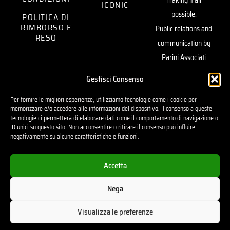
ICONIC
possible.
POLITICA DI
RIMBORSO E
Public relations and
RESO
communication by
Parini Associati
Artistic yarns by
Gestisci Consenso
Vimar1991 —
Per fornire le migliori esperienze, utilizziamo tecnologie come i cookie per
sustaining our vision.
memorizzare e/o accedere alle informazioni del dispositivo. Il consenso a queste
tecnologie ci permetterà di elaborare dati come il comportamento di navigazione o
Powered by
Ugo
ID unici su questo sito. Non acconsentire o ritirare il consenso può influire
Amirante
negativamente su alcune caratteristiche e funzioni.
Accetta
Nega
2026© - TRIPPAT | All rights reserved
Visualizza le preferenze