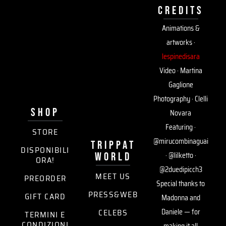
credits
Animations &
artworks ·
lespinedisara
Video · Martina
Gaglione
Photography · Clelli
SHOP
Novara
Featuring ·
STORE
@mirucombinaguai
trippat
DISPONIBILI
world
· @lilketto ·
ORA!
@2duedipicch3
MEET US
PREORDER
Special thanks to
PRESS&WEB
GIFT CARD
Madonna and
CELEBS
Daniele — for
TERMINI E
CONDIZIONI
making it all