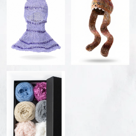
accessories
oni®
BALACLAVA IBOGAINA
– WILD LEO RITUAL
110,00
€
130,00
€
VIEW
VIEW
DETAILS
DETAILS
accessories
TRIPPAT × VIMAR1991
— KIT CANDY
70,00
€
VIEW
DETAILS