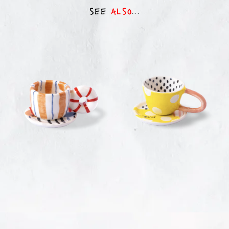
see
also
...
objects
objects
Circus Caffè
Sunspot
38,00
€
38,00
€
VIEW
VIEW
DETAILS
DETAILS
objects
Polkapop