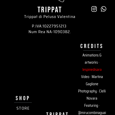
trippat
Trippat di Peluso Valentina
P.IVA:10227951213
Num Rea NA-1090382.
credits
Animations &
artworks ·
lespinedisara
Video · Martina
Gaglione
Photography · Clelli
SHOP
Novara
Featuring ·
STORE
@mirucombinaguai
trippat