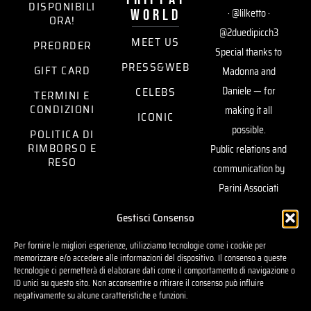
DISPONIBILI
world
· @lilketto ·
ORA!
@2duedipicch3
MEET US
PREORDER
Special thanks to
PRESS&WEB
GIFT CARD
Madonna and
CELEBS
Daniele — for
TERMINI E
CONDIZIONI
making it all
ICONIC
possible.
POLITICA DI
RIMBORSO E
Public relations and
RESO
communication by
Parini Associati
Artistic yarns by
Gestisci Consenso
Vimar1991 —
Per fornire le migliori esperienze, utilizziamo tecnologie come i cookie per
sustaining our vision.
memorizzare e/o accedere alle informazioni del dispositivo. Il consenso a queste
tecnologie ci permetterà di elaborare dati come il comportamento di navigazione o
Powered by
Ugo
ID unici su questo sito. Non acconsentire o ritirare il consenso può influire
Amirante
negativamente su alcune caratteristiche e funzioni.