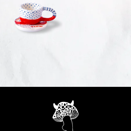
38,00
€
VIEW
DETAILS