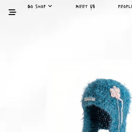
Go shop
Meet US
peop