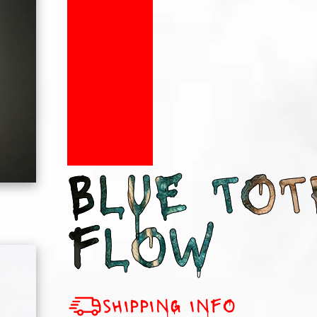
BLUE TO
FLOW
sHIPPING INFO